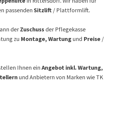
ppenlifte
in
Rittersdorf
. Wir haben für
n passenden
Sitzlift
/ Plattformlift.
ann der
Zuschuss
der Pflegekasse
atung zu
Montage, Wartung
und
Preise
/
rstellen Ihnen ein
Angebot inkl. Wartung,
tellern
und Anbietern von Marken wie TK