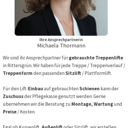
Ihre Ansprechpartnerin
Michaela Thormann
Wir sind ihr Ansprechpartner für
gebrauchte Treppenlifte
in
Rittersgrün
. Wir haben für jede Treppe / Treppenverlauf /
Treppenform
den passenden
Sitzlift
/ Plattformlift.
Für den Lift-
Einbau
auf gebrauchten
Schienen
kann der
Zuschuss
der Pflegekasse genutzt werden. Gerne
übernehmen wir die Beratung zu
Montage, Wartung
und
Preise
/ Kosten.
Egal ob Kurvenlift,
Außenlift
oder Sitzlift, wir erstellen