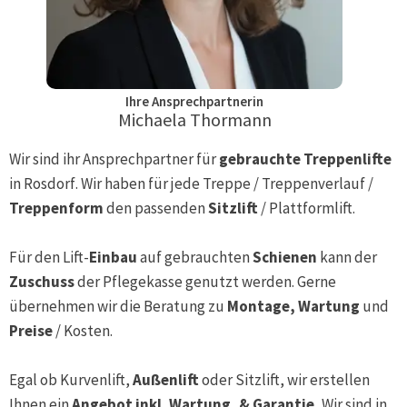
Ihre Ansprechpartnerin
Michaela Thormann
Wir sind ihr Ansprechpartner für
gebrauchte Treppenlifte
in
Rosdorf
. Wir haben für jede Treppe / Treppenverlauf /
Treppenform
den passenden
Sitzlift
/ Plattformlift.
Für den Lift-
Einbau
auf gebrauchten
Schienen
kann der
Zuschuss
der Pflegekasse genutzt werden. Gerne
übernehmen wir die Beratung zu
Montage, Wartung
und
Preise
/ Kosten.
Egal ob Kurvenlift,
Außenlift
oder Sitzlift, wir erstellen
Ihnen ein
Angebot inkl. Wartung, & Garantie.
Wir sind in