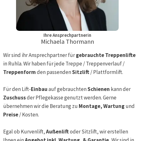
Ihre Ansprechpartnerin
Michaela Thormann
Wir sind ihr Ansprechpartner für
gebrauchte Treppenlifte
in
Ruhla
. Wir haben für jede Treppe / Treppenverlauf /
Treppenform
den passenden
Sitzlift
/ Plattformlift.
Für den Lift-
Einbau
auf gebrauchten
Schienen
kann der
Zuschuss
der Pflegekasse genutzt werden. Gerne
übernehmen wir die Beratung zu
Montage, Wartung
und
Preise
/ Kosten.
Egal ob Kurvenlift,
Außenlift
oder Sitzlift, wir erstellen
Ihnen ein
Angebot inkl. Wartung, & Garantie.
Wir sind in