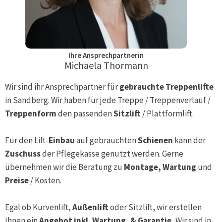
Ihre Ansprechpartnerin
Michaela Thormann
Wir sind ihr Ansprechpartner für
gebrauchte Treppenlifte
in
Sandberg
. Wir haben für jede Treppe / Treppenverlauf /
Treppenform
den passenden
Sitzlift
/ Plattformlift.
Für den Lift-
Einbau
auf gebrauchten
Schienen
kann der
Zuschuss
der Pflegekasse genutzt werden. Gerne
übernehmen wir die Beratung zu
Montage, Wartung
und
Preise
/ Kosten.
Egal ob Kurvenlift,
Außenlift
oder Sitzlift, wir erstellen
Ihnen ein
Angebot inkl. Wartung, & Garantie.
Wir sind in