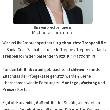
Ihre Ansprechpartnerin
Michaela Thormann
Wir sind ihr Ansprechpartner für
gebrauchte Treppenlifte
in
Sankt Goar
. Wir haben für jede Treppe / Treppenverlauf /
Treppenform
den passenden
Sitzlift
/ Plattformlift.
Für den Lift-
Einbau
auf gebrauchten
Schienen
kann der
Zuschuss
der Pflegekasse genutzt werden. Gerne
übernehmen wir die Beratung zu
Montage, Wartung
und
Preise
/ Kosten.
Egal ob Kurvenlift,
Außenlift
oder Sitzlift, wir erstellen
Ihnen ein
Angebot inkl. Wartung, & Garantie.
Wir sind in