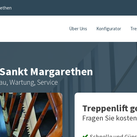
rethen
Über Uns
Konfigurator
Tre
Sankt Margarethen
au, Wartung, Service
Treppenlift 
Fragen Sie kosten
Schnelle und Güns