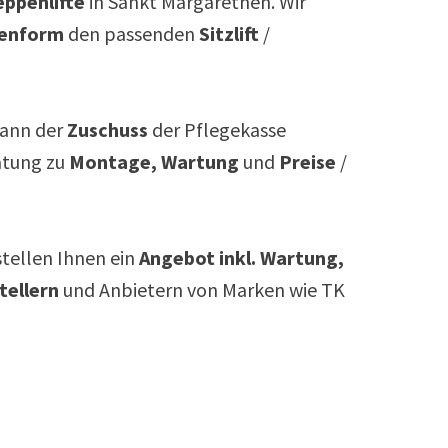
ppenlifte
in
Sankt Margarethen
. Wir
enform
den passenden
Sitzlift
/
ann der
Zuschuss
der Pflegekasse
atung zu
Montage, Wartung
und
Preise
/
rstellen Ihnen ein
Angebot inkl. Wartung,
tellern
und Anbietern von Marken wie TK