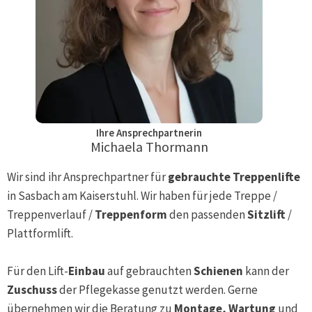
Ihre Ansprechpartnerin
Michaela Thormann
Wir sind ihr Ansprechpartner für
gebrauchte Treppenlifte
in
Sasbach am Kaiserstuhl
. Wir haben für jede Treppe /
Treppenverlauf /
Treppenform
den passenden
Sitzlift
/
Plattformlift.
Für den Lift-
Einbau
auf gebrauchten
Schienen
kann der
Zuschuss
der Pflegekasse genutzt werden. Gerne
übernehmen wir die Beratung zu
Montage, Wartung
und