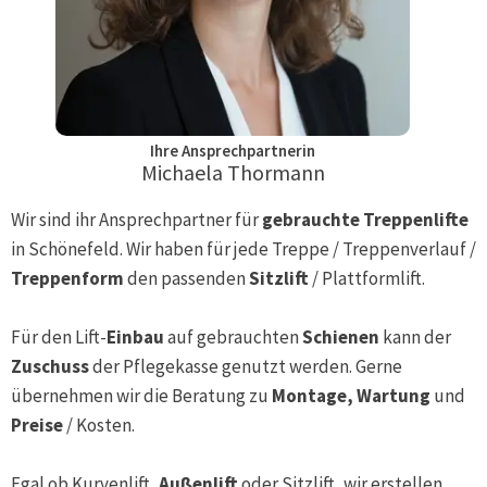
Ihre Ansprechpartnerin
Michaela Thormann
Wir sind ihr Ansprechpartner für
gebrauchte Treppenlifte
in
Schönefeld
. Wir haben für jede Treppe / Treppenverlauf /
Treppenform
den passenden
Sitzlift
/ Plattformlift.
Für den Lift-
Einbau
auf gebrauchten
Schienen
kann der
Zuschuss
der Pflegekasse genutzt werden. Gerne
übernehmen wir die Beratung zu
Montage, Wartung
und
Preise
/ Kosten.
Egal ob Kurvenlift,
Außenlift
oder Sitzlift, wir erstellen