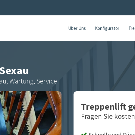
Über Uns
Konfigurator
Tre
Sexau
au, Wartung, Service
Treppenlift 
Fragen Sie kosten
Schnelle und Güns