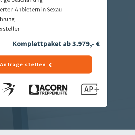
ierten Anbietern in
Sexau
ahrung
ersteller
Komplettpaket ab 3.979,- €
Anfrage stellen