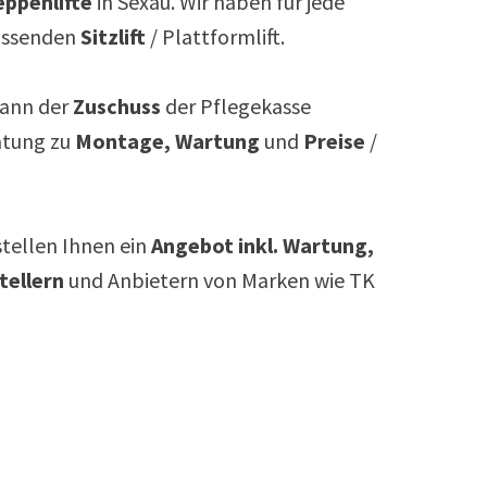
ppenlifte
in
Sexau
. Wir haben für jede
assenden
Sitzlift
/ Plattformlift.
ann der
Zuschuss
der Pflegekasse
atung zu
Montage, Wartung
und
Preise
/
rstellen Ihnen ein
Angebot inkl. Wartung,
tellern
und Anbietern von Marken wie TK