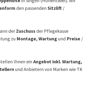
ppenlifte
in
Singen (Hohentwiel)
. Wir
enform
den passenden
Sitzlift
/
ann der
Zuschuss
der Pflegekasse
atung zu
Montage, Wartung
und
Preise
/
rstellen Ihnen ein
Angebot inkl. Wartung,
tellern
und Anbietern von Marken wie TK