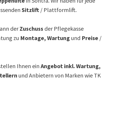
ppenlifte
in
Sontra
. Wir haben für jede
assenden
Sitzlift
/ Plattformlift.
ann der
Zuschuss
der Pflegekasse
atung zu
Montage, Wartung
und
Preise
/
rstellen Ihnen ein
Angebot inkl. Wartung,
tellern
und Anbietern von Marken wie TK