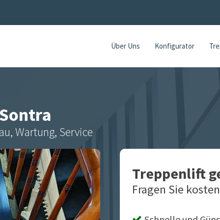
Über Uns
Konfigurator
Tre
Sontra
au, Wartung, Service
Treppenlift 
Fragen Sie kosten
Schnelle und Güns