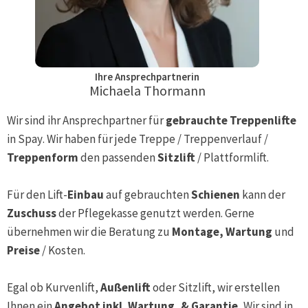
Ihre Ansprechpartnerin
Michaela Thormann
Wir sind ihr Ansprechpartner für
gebrauchte Treppenlifte
in
Spay
. Wir haben für jede Treppe / Treppenverlauf /
Treppenform
den passenden
Sitzlift
/ Plattformlift.
Für den Lift-
Einbau
auf gebrauchten
Schienen
kann der
Zuschuss
der Pflegekasse genutzt werden. Gerne
übernehmen wir die Beratung zu
Montage, Wartung
und
Preise
/ Kosten.
Egal ob Kurvenlift,
Außenlift
oder Sitzlift, wir erstellen
Ihnen ein
Angebot inkl. Wartung, & Garantie.
Wir sind in