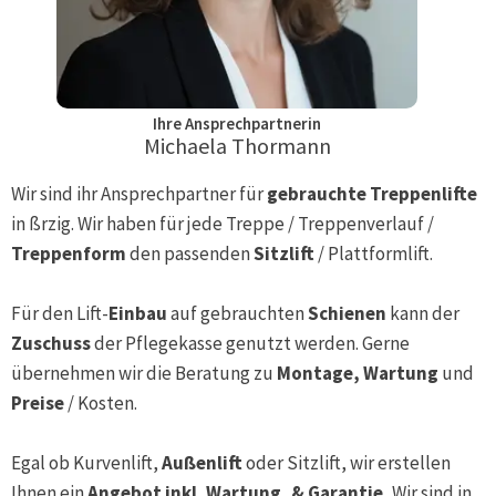
Ihre Ansprechpartnerin
Michaela Thormann
Wir sind ihr Ansprechpartner für
gebrauchte Treppenlifte
in
ßrzig
. Wir haben für jede Treppe / Treppenverlauf /
Treppenform
den passenden
Sitzlift
/ Plattformlift.
Für den Lift-
Einbau
auf gebrauchten
Schienen
kann der
Zuschuss
der Pflegekasse genutzt werden. Gerne
übernehmen wir die Beratung zu
Montage, Wartung
und
Preise
/ Kosten.
Egal ob Kurvenlift,
Außenlift
oder Sitzlift, wir erstellen
Ihnen ein
Angebot inkl. Wartung, & Garantie.
Wir sind in