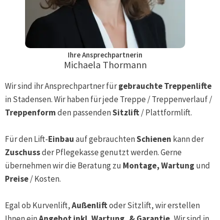
Ihre Ansprechpartnerin
Michaela Thormann
Wir sind ihr Ansprechpartner für
gebrauchte Treppenlifte
in
Stadensen
. Wir haben für jede Treppe / Treppenverlauf /
Treppenform
den passenden
Sitzlift
/ Plattformlift.
Für den Lift-
Einbau
auf gebrauchten
Schienen
kann der
Zuschuss
der Pflegekasse genutzt werden. Gerne
übernehmen wir die Beratung zu
Montage, Wartung
und
Preise
/ Kosten.
Egal ob Kurvenlift,
Außenlift
oder Sitzlift, wir erstellen
Ihnen ein
Angebot inkl. Wartung, & Garantie.
Wir sind in