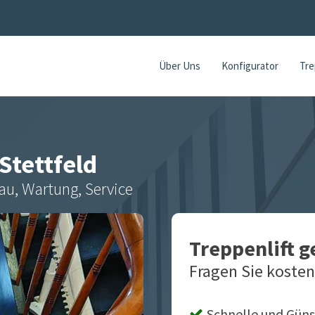
Über Uns
Konfigurator
Tre
Stettfeld
au, Wartung, Service
Treppenlift 
Fragen Sie kosten
Schnelle und Güns