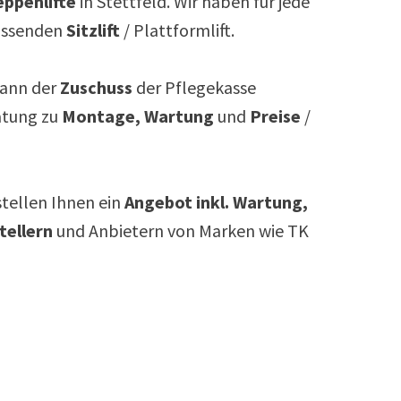
ppenlifte
in
Stettfeld
. Wir haben für jede
assenden
Sitzlift
/ Plattformlift.
ann der
Zuschuss
der Pflegekasse
atung zu
Montage, Wartung
und
Preise
/
rstellen Ihnen ein
Angebot inkl. Wartung,
tellern
und Anbietern von Marken wie TK