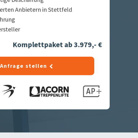
ierten Anbietern in
Stettfeld
ahrung
ersteller
Komplettpaket ab 3.979,- €
Anfrage stellen