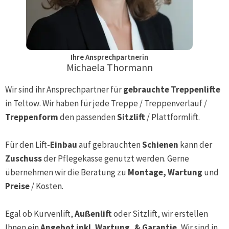
Ihre Ansprechpartnerin
Michaela Thormann
Wir sind ihr Ansprechpartner für
gebrauchte Treppenlifte
in
Teltow
. Wir haben für jede Treppe / Treppenverlauf /
Treppenform
den passenden
Sitzlift
/ Plattformlift.
Für den Lift-
Einbau
auf gebrauchten
Schienen
kann der
Zuschuss
der Pflegekasse genutzt werden. Gerne
übernehmen wir die Beratung zu
Montage, Wartung
und
Preise
/ Kosten.
Egal ob Kurvenlift,
Außenlift
oder Sitzlift, wir erstellen
Ihnen ein
Angebot inkl. Wartung, & Garantie.
Wir sind in