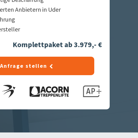
ierten Anbietern in
Uder
ahrung
ersteller
Komplettpaket ab 3.979,- €
Anfrage stellen