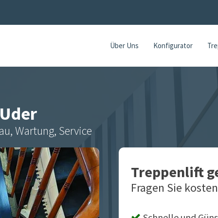
Über Uns
Konfigurator
Tre
Uder
au, Wartung, Service
Treppenlift 
Fragen Sie kosten
Schnelle und Güns