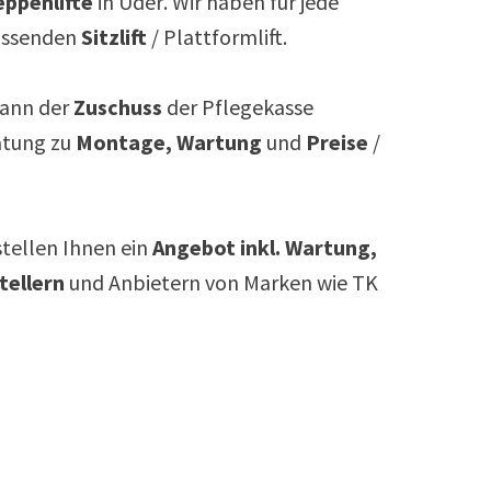
ppenlifte
in
Uder
. Wir haben für jede
assenden
Sitzlift
/ Plattformlift.
ann der
Zuschuss
der Pflegekasse
atung zu
Montage, Wartung
und
Preise
/
rstellen Ihnen ein
Angebot inkl. Wartung,
tellern
und Anbietern von Marken wie TK