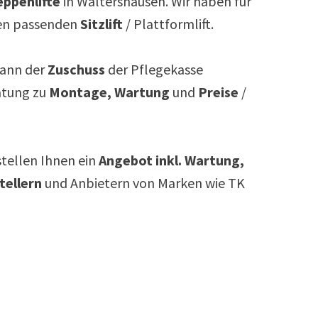
ppenlifte
in
Waltershausen
. Wir haben für
n passenden
Sitzlift
/ Plattformlift.
ann der
Zuschuss
der Pflegekasse
atung zu
Montage, Wartung
und
Preise
/
rstellen Ihnen ein
Angebot inkl. Wartung,
tellern
und Anbietern von Marken wie TK