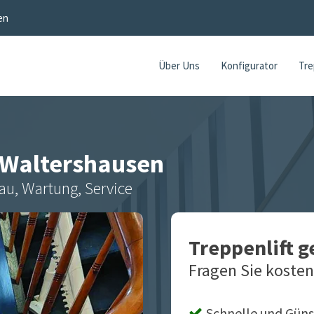
en
Über Uns
Konfigurator
Tre
Waltershausen
au, Wartung, Service
Treppenlift 
Fragen Sie kosten
Schnelle und Güns