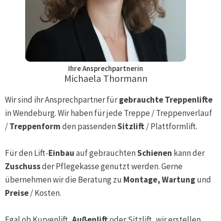
Ihre Ansprechpartnerin
Michaela Thormann
Wir sind ihr Ansprechpartner für
gebrauchte Treppenlifte
in
Wendeburg
. Wir haben für jede Treppe / Treppenverlauf
/
Treppenform
den passenden
Sitzlift
/ Plattformlift.
Für den Lift-
Einbau
auf gebrauchten
Schienen
kann der
Zuschuss
der Pflegekasse genutzt werden. Gerne
übernehmen wir die Beratung zu
Montage, Wartung
und
Preise
/ Kosten.
Egal ob Kurvenlift,
Außenlift
oder Sitzlift, wir erstellen