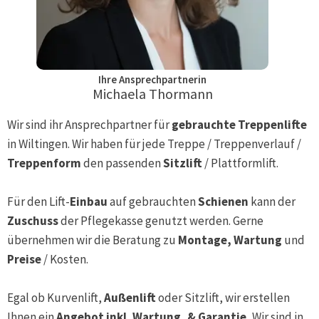
Ihre Ansprechpartnerin
Michaela Thormann
Wir sind ihr Ansprechpartner für
gebrauchte Treppenlifte
in
Wiltingen
. Wir haben für jede Treppe / Treppenverlauf /
Treppenform
den passenden
Sitzlift
/ Plattformlift.
Für den Lift-
Einbau
auf gebrauchten
Schienen
kann der
Zuschuss
der Pflegekasse genutzt werden. Gerne
übernehmen wir die Beratung zu
Montage, Wartung
und
Preise
/ Kosten.
Egal ob Kurvenlift,
Außenlift
oder Sitzlift, wir erstellen
Ihnen ein
Angebot inkl. Wartung, & Garantie.
Wir sind in