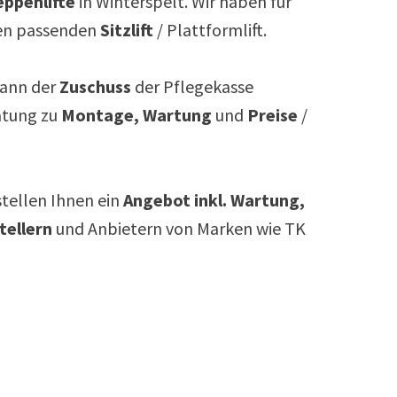
ppenlifte
in
Winterspelt
. Wir haben für
n passenden
Sitzlift
/ Plattformlift.
ann der
Zuschuss
der Pflegekasse
atung zu
Montage, Wartung
und
Preise
/
rstellen Ihnen ein
Angebot inkl. Wartung,
tellern
und Anbietern von Marken wie TK