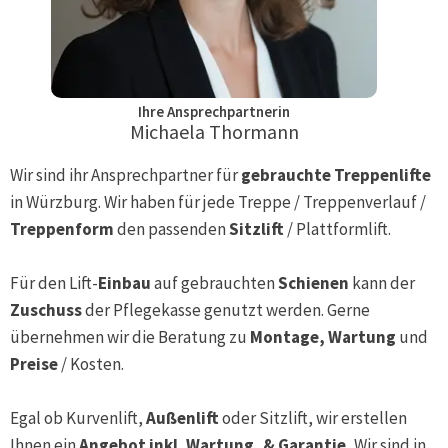
Ihre Ansprechpartnerin
Michaela Thormann
Wir sind ihr Ansprechpartner für
gebrauchte Treppenlifte
in
Würzburg
. Wir haben für jede Treppe / Treppenverlauf /
Treppenform
den passenden
Sitzlift
/ Plattformlift.
Für den Lift-
Einbau
auf gebrauchten
Schienen
kann der
Zuschuss
der Pflegekasse genutzt werden. Gerne
übernehmen wir die Beratung zu
Montage, Wartung
und
Preise
/ Kosten.
Egal ob Kurvenlift,
Außenlift
oder Sitzlift, wir erstellen
Ihnen ein
Angebot inkl. Wartung, & Garantie.
Wir sind in